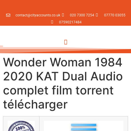
contact@cityaccounts.co.uk
020 7300 7254
07770 03055
07590217484
Wonder Woman 1984
2020 KAT Dual Audio
complet film torrent
télécharger