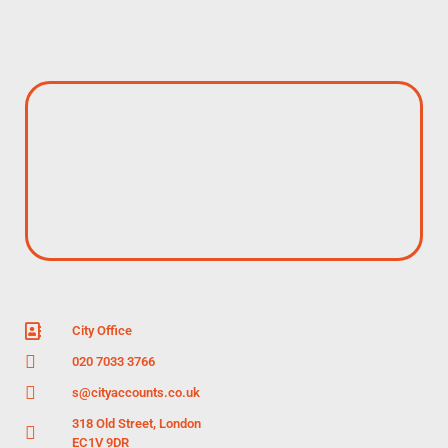
City Office
020 7033 3766
s@cityaccounts.co.uk
318 Old Street, London
EC1V 9DR