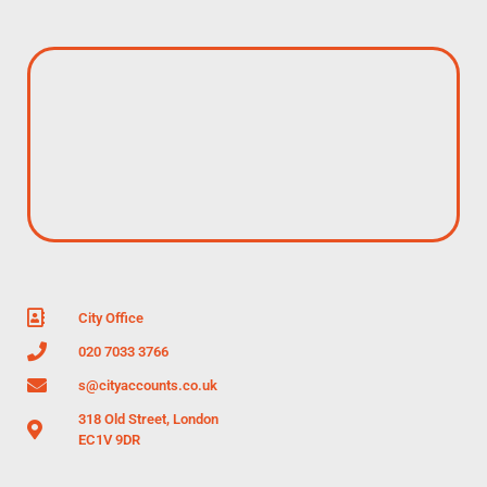
City Office
020 7033 3766
s@cityaccounts.co.uk
318 Old Street, London
EC1V 9DR