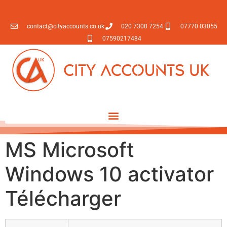
contact@cityaccounts.co.uk
020 7300 7254
07770 03055
07590217484
MS Microsoft
Windows 10 activator
Télécharger