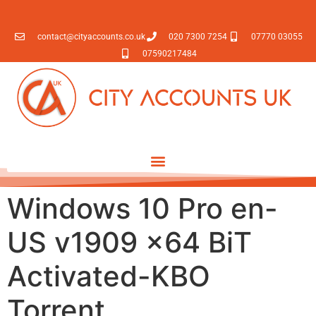
contact@cityaccounts.co.uk
020 7300 7254
07770 03055
07590217484
Windows 10 Pro en-
US v1909 x64 BiT
Activated-KBO
Torrent