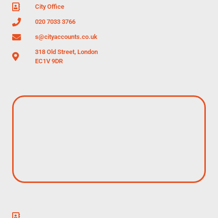
City Office
020 7033 3766
s@cityaccounts.co.uk
318 Old Street, London
EC1V 9DR