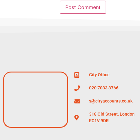
City Office
020 7033 3766
s@cityaccounts.co.uk
318 Old Street, London
EC1V 9DR