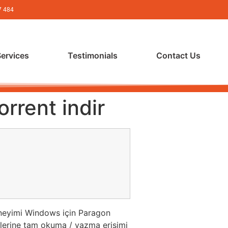
7 484
Services
Testimonials
Contact Us
rrent indir
deneyimi Windows için Paragon
lerine tam okuma / yazma erişimi