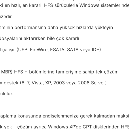
 en hızlı, en kararlı HFS sürücülerle Windows sistemlerinde
izedir
teminin performansına daha yüksek hızlarda yükleyin
syalarını aktarırken bile çok kararlı
 çalışır (USB, FireWire, ESATA, SATA veya IDE)
, MBR) HFS + bölümlerine tam erişime sahip tek çözüm
 destek (8, 7, Vista, XP, 2003 veya 2008 Server)
mluluk
saplama konusunda endişelenmenize gerek kalmadan maksi
ek yok – çözüm ayrıca Windows XP’de GPT disklerinden HFS 