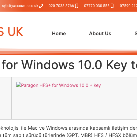
s@cityaccounts.co.uk
020 7033 3766
07770 030 555
07590 21
Home
About Us
for Windows 10.0 Key to
teknolojisi ile Mac ve Windows arasında kapsamlı iletişim 
tüm sabit sürücü türlerinde (GPT, MBR) HFS / HFSX bölüm